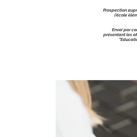
Prospection aupr
l'école él
Envoi par co
présentant les of
"Educatio