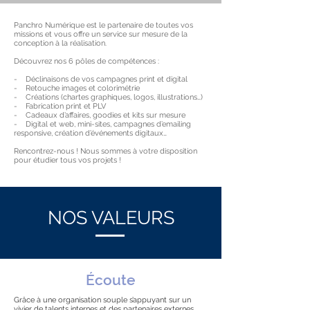
Panchro Numérique est le partenaire de toutes vos
missions et vous offre un service sur mesure de la
conception à la réalisation.
Découvrez nos 6 pôles de compétences :
- Déclinaisons de vos campagnes print et digital
- Retouche images et colorimétrie
- Créations (chartes graphiques, logos, illustrations…)
- Fabrication print et PLV
- Cadeaux d’affaires, goodies et kits sur mesure
- Digital et web, mini-sites, campagnes d’emailing
responsive, création d’événements digitaux…
Rencontrez-nous ! Nous sommes à votre disposition
pour étudier tous vos projets !
NOS VALEURS
Écoute
Grâce à une organisation souple s’appuyant sur un
vivier de talents internes et des partenaires externes,